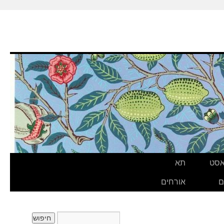
אסט
תא
ם
אורחים