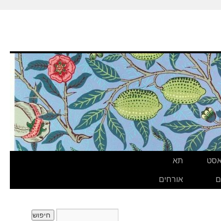
אסט
תא
ם
אורחים