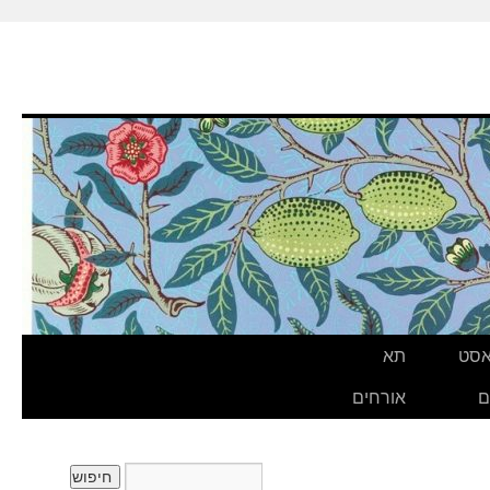
אסט
תא
ם
אורחים