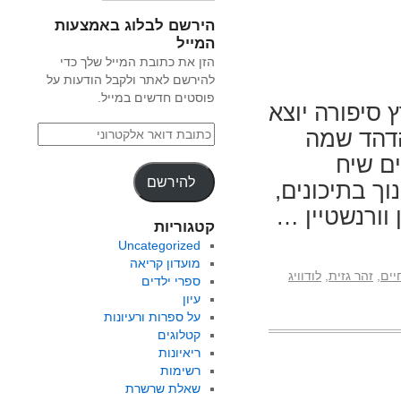
הירשם לבלוג באמצעות
המייל
הזן את כתובת המייל שלך כדי
להירשם לאתר ולקבל הודעות על
פוסטים חדשים במייל.
רץ סיפורה יוצא
הדהד שמה
ם שיח
להירשם
וך בתיכונים,
וורנשטיין …
קטגוריות
Uncategorized
מועדון קריאה
יים
,
זהר גזית
,
לודוויג
ספרי ילדים
עיון
על ספרות ורעיונות
קטלוגים
ריאיונות
רשימות
שאלת שרשרת