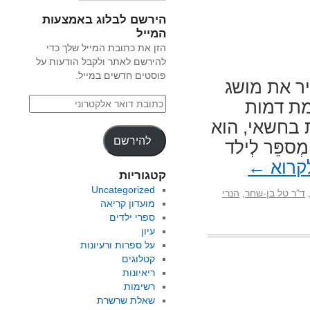
הירשם לבלוג באמצעות
המייל
הזן את כתובת המייל שלך כדי
להירשם לאתר ולקבל הודעות על
פוסטים חדשים במייל.
ר את מושג
מת דמות
 בחשאי, הוא
להירשם
פֵּר לְילד
קרוא
←
קטגוריות
Uncategorized
ד"ר טל בן-שחר
,
הנרי
מועדון קריאה
ספרי ילדים
עיון
על ספרות ורעיונות
קטלוגים
ריאיונות
רשימות
שאלת שרשרת