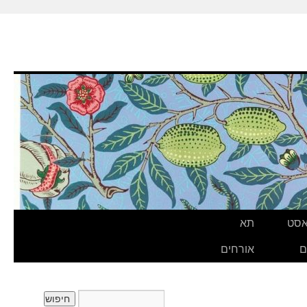
אסט
תא
ם
אורחים