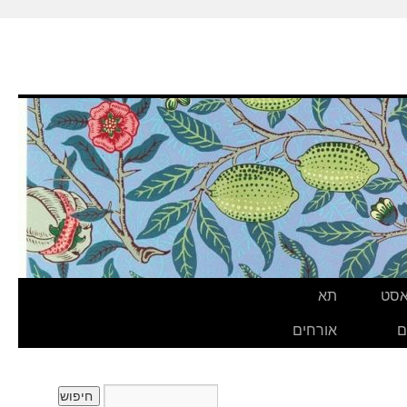
אסט
תא
ם
אורחים