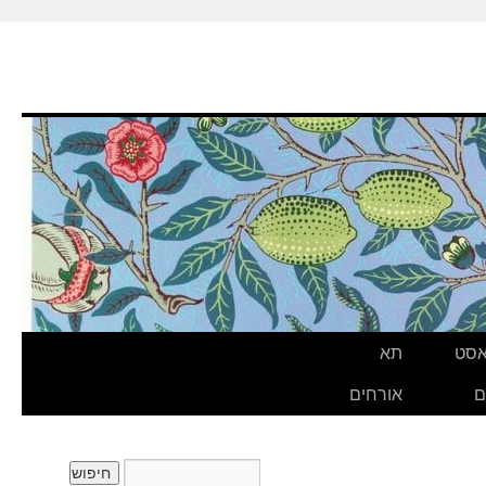
אסט
תא
ם
אורחים