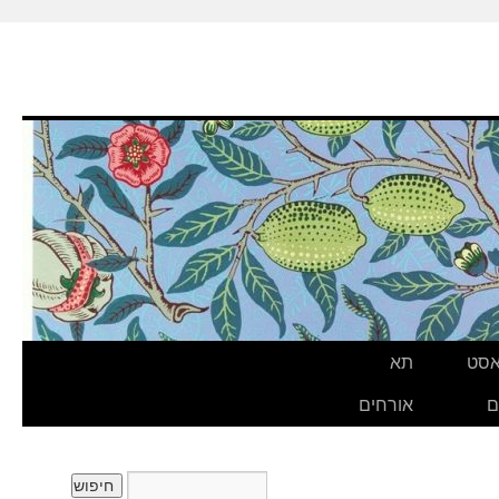
אסט
תא
ם
אורחים