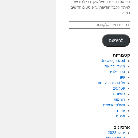
הזן את כתובת המייל שלך כדי להירשם
לאתר ולקבל הודעות על פוסטים חדשים
במייל.
להירשם
קטגוריות
Uncategorized
מועדון קריאה
ספרי ילדים
עיון
על ספרות ורעיונות
קטלוגים
ריאיונות
רשימות
שאלת שרשרת
שירה
תרגום
ארכיונים
ינואר 2023