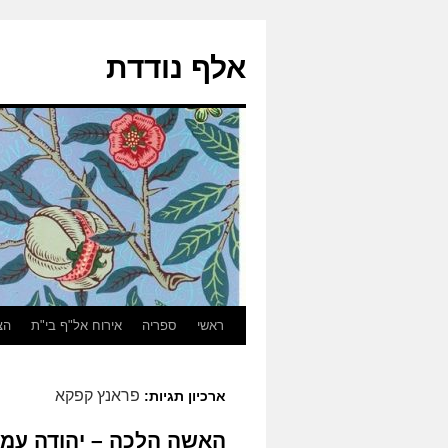
אלף נודדת
ראשי
ספריה
אירוח אל"ף בי"ת
הצ
פראנץ קפקא
ארכיון תגיות:
האשה הלכה – יהודה עמי