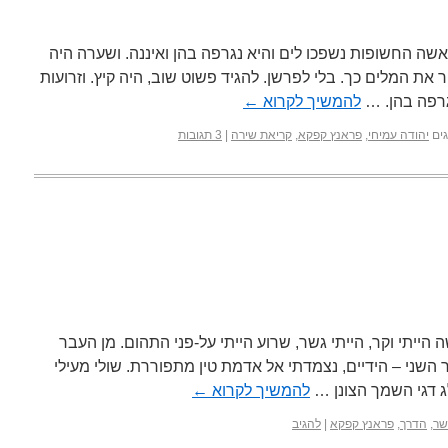
 האשה החשופות נשפכו לים והיא נגרפה בהן ואיננה. ושערה היה
את המלים כך. בלי לפרשן. להגיד פשוט שוב, היה קיץ. וזרועות
גרפה בהן. …
להמשיך לקרוא
←
ים
יהודה עמיחי
,
פראנץ קפקא
,
קריאת שירה
|
3 תגובות
 הייתי וקר, הייתי גשר, שרוע הייתי על-פני התהום. מן העבר
 השני – הידיים, נצמדתי אל אדמת טין מתפוררת. שולי מעילי
 דגי השמך הצונן …
להמשיך לקרוא
←
שר
,
הדרך
,
פראנץ קפקא
|
להגיב