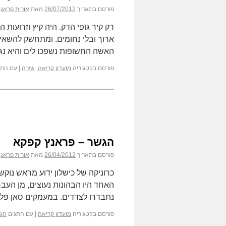
פורסם בתאריך
26/07/2012
מאת
אורית פראג
רק קיר גופי הדק. היה קיץ וזרועות
ארוך ובלי נחומים. ומתחשק להשאיר 
האשה החשופות נשפכו לים והיא נ
פורסם בקטגוריה
מועדון קריאה
,
שירה
|
עם התג
הגשר – פראנץ קפקא
פורסם בתאריך
26/04/2012
מאת
אורית פראג
כרוניקה של כישלון ידוע מראש נוקשה
האחד היו הבהונות נעוצים, מן העבר
נתבדרו לצדדים. במעמקים סאן פלג
פורסם בקטגוריה
מועדון קריאה
|
עם התגים
הג