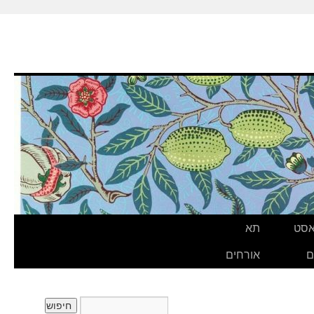
אסט
תא
ם
אורחים