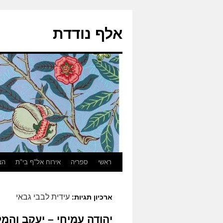
אלף נודדת
ראשי
ספריה
אירוח אל"ף בי"ת
הצ
עידית לבבי גבאי
ארכיון תגיות:
יהודה עמיחי – יעקב והמ