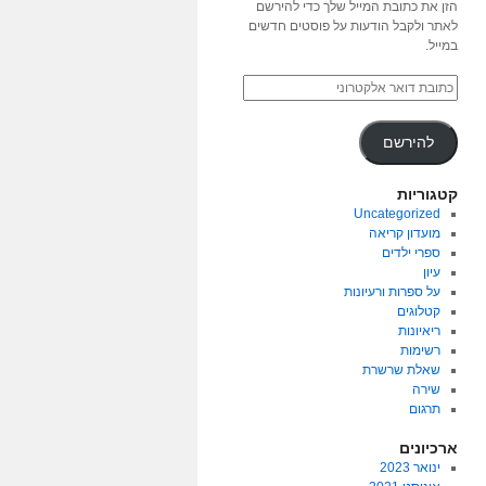
הזן את כתובת המייל שלך כדי להירשם
לאתר ולקבל הודעות על פוסטים חדשים
במייל.
להירשם
קטגוריות
Uncategorized
מועדון קריאה
ספרי ילדים
עיון
על ספרות ורעיונות
קטלוגים
ריאיונות
רשימות
שאלת שרשרת
שירה
תרגום
ארכיונים
ינואר 2023