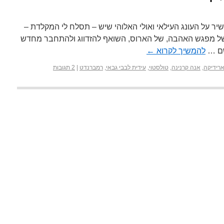
יר על העונג העילאי ואולי האלוהי שיש – תסלח לי המקלדת –
של מפגש האהבה, של הארוס, השואף להזדווג ולהתחבר מחדש
שם …
להמשיך לקרוא
←
ארידיקה
,
אנה קרנינה
,
טולסטוי
,
עידית לבבי גבאי
,
רמברנדט
|
2 תגובות