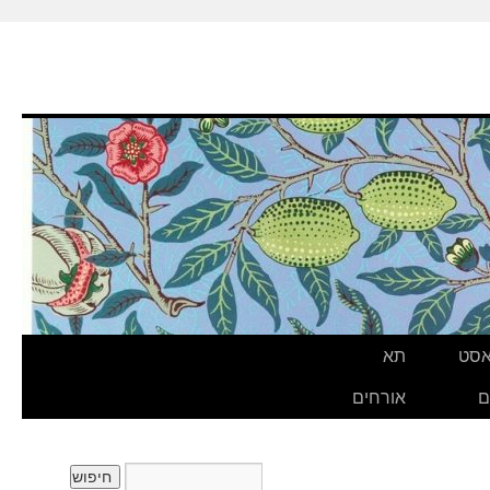
אסט
תא
ם
אורחים