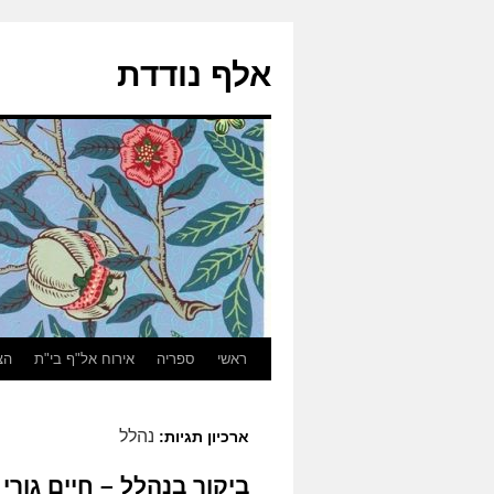
אלף נודדת
ראשי
ספריה
אירוח אל"ף בי"ת
הצ
נהלל
ארכיון תגיות:
ביקור בנהלל – חיים גורי