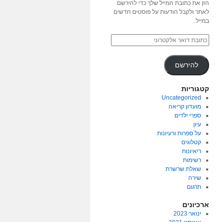
הזן את כתובת המייל שלך כדי להירשם
לאתר ולקבל הודעות על פוסטים חדשים
במייל.
להירשם
קטגוריות
Uncategorized
מועדון קריאה
ספרי ילדים
עיון
על ספרות ורעיונות
קטלוגים
ריאיונות
רשימות
שאלת שרשרת
שירה
תרגום
ארכיונים
ינואר 2023