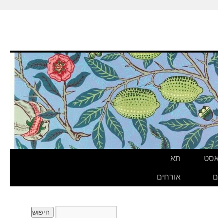
אסט
תא
ם
אורחים