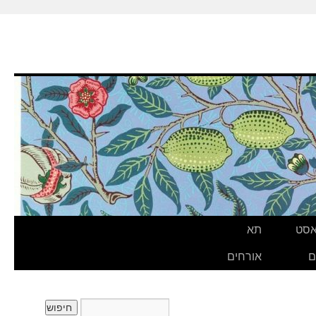
אסט
תא
ם
אורחים