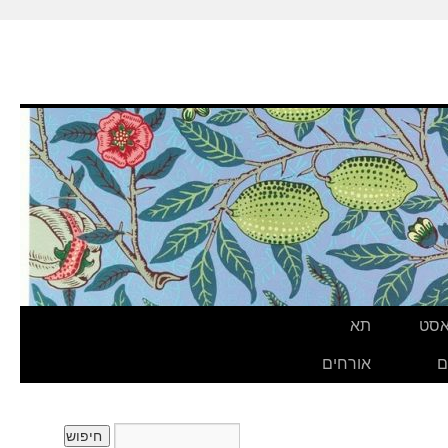
אסט
תא
ם
אורחים