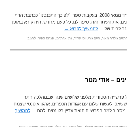
האופציה הצוחקת. ראיון עם יוסי שריד ממאי 2008, בעקבות ספרו "לפיכך התכנסנו" ככתבת הדף
נים. את העיתון הזה, סיפר לנו, כל פעם מחדש, היה קורא באופן
להמשיך לקרוא
←
תגים
גולדה מאיר
,
חיים גורי
,
יוסי שריד
,
נתן אלתרמן
,
פנחס ספיר
|
להגיב
ם – אודי מנור
ל פרשייה הסטורית מלפני שלושים שנה, שבמהלכה חתר
שאפו לעשות שלום עם אגודות הכפרים, ארגון אוטנטי שצמח
 מסביר למה הפרשייה הזאת עדיין רלוונטית ולמה …
להמשיך