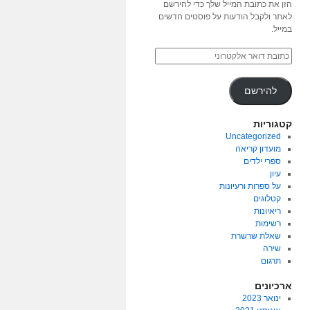
הזן את כתובת המייל שלך כדי להירשם
לאתר ולקבל הודעות על פוסטים חדשים
במייל.
להירשם
קטגוריות
Uncategorized
מועדון קריאה
ספרי ילדים
עיון
על ספרות ורעיונות
קטלוגים
ריאיונות
רשימות
שאלת שרשרת
שירה
תרגום
ארכיונים
ינואר 2023