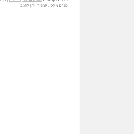
פורסם בקטגוריה
מועדון קריאה
,
ריאיונות
|
עם ה
מנחם מילסון
,
קמפ דיוויד
|
להגיב