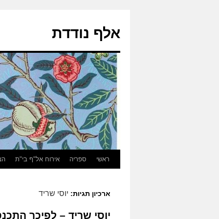
אלף נודדת
ראשי
ספריה
אירוח אל"ף בי"ת
הצ
יוסי שריד
ארכיון תגיות:
יוסי שריד – לפיכך התכנס