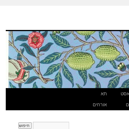
אסט
תא
ם
אורחים