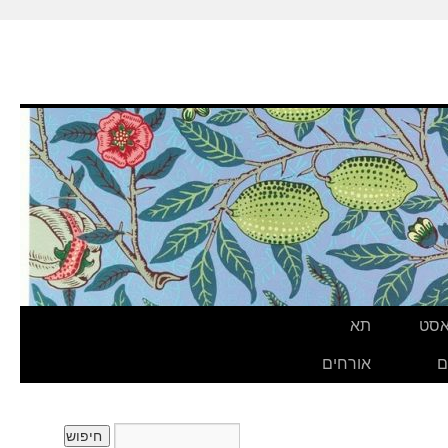
אסט
תא
ם
אורחים