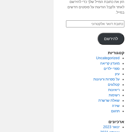
הזן את כתובת המייל שלך כדי להירשם
לאתר ולקבל הודעות על פוסטים חדשים
במייל.
להירשם
קטגוריות
Uncategorized
מועדון קריאה
ספרי ילדים
עיון
על ספרות ורעיונות
קטלוגים
ריאיונות
רשימות
שאלת שרשרת
שירה
תרגום
ארכיונים
ינואר 2023