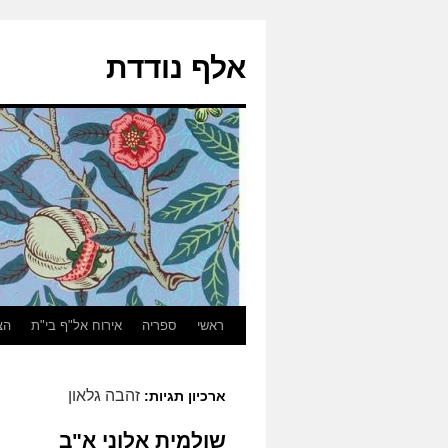
אלף נודדת
ראשי
ספריה
אירוח אל"ף בי"ת
הצ
זהבה גלאון
ארכיון תגיות:
שולמית אלוני א"ב