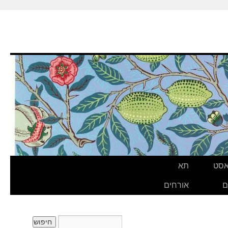
אסט
תא
ם
אורחים