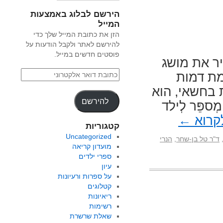
הירשם לבלוג באמצעות
המייל
הזן את כתובת המייל שלך כדי
להירשם לאתר ולקבל הודעות על
פוסטים חדשים במייל.
ר את מושג
מת דמות
 בחשאי, הוא
להירשם
פֵּר לְילד
קרוא
←
קטגוריות
Uncategorized
ד"ר טל בן-שחר
,
הנרי
מועדון קריאה
ספרי ילדים
עיון
על ספרות ורעיונות
קטלוגים
ריאיונות
רשימות
שאלת שרשרת