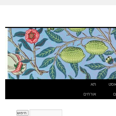
אסט
תא
ם
אורחים