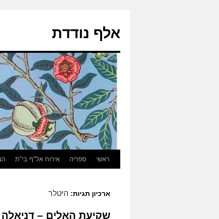
אלף נודדת
ראשי
ספריה
אירוח אל"ף בי"ת
הצ
היטלר
ארכיון תגיות:
שקיעת האלים – דניאלה 