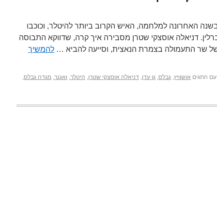
 בשנה האחרונה למלחמה, האיש הקרוב ביותר להיטלר, וכוכבו
לין. דניאלה אוסצקי שטרן מסבירה איך קרה, שדווקא התבוסה
 של שר התעמולה בצמרת הנאצית, וסייעה להביא …
להמשיך
עם התגים
אושוויץ
,
גבלס
,
גן עדן
,
דניאלה אוסצקי שטרן
,
היטלר
,
ואגנר
,
מגדה גבלס
,