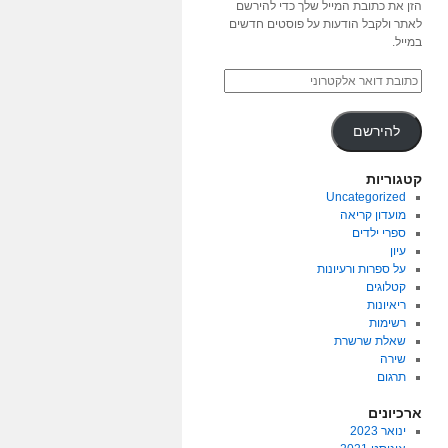
הזן את כתובת המייל שלך כדי להירשם
לאתר ולקבל הודעות על פוסטים חדשים
במייל.
להירשם
קטגוריות
Uncategorized
מועדון קריאה
ספרי ילדים
עיון
על ספרות ורעיונות
קטלוגים
ריאיונות
רשימות
שאלת שרשרת
שירה
תרגום
ארכיונים
ינואר 2023