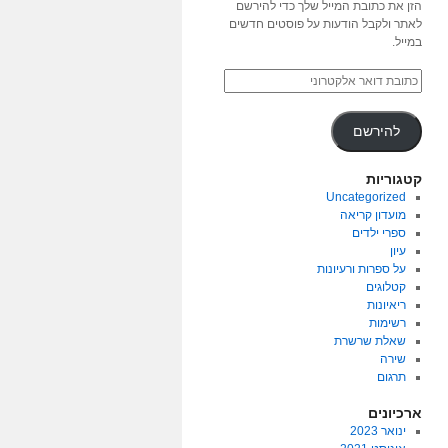
הזן את כתובת המייל שלך כדי להירשם
לאתר ולקבל הודעות על פוסטים חדשים
במייל.
להירשם
קטגוריות
Uncategorized
מועדון קריאה
ספרי ילדים
עיון
על ספרות ורעיונות
קטלוגים
ריאיונות
רשימות
שאלת שרשרת
שירה
תרגום
ארכיונים
ינואר 2023