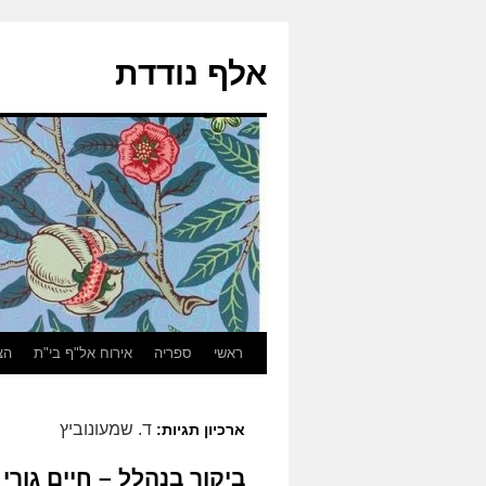
אלף נודדת
ראשי
ספריה
אירוח אל"ף בי"ת
הצ
ד. שמעונוביץ
ארכיון תגיות:
ביקור בנהלל – חיים גורי