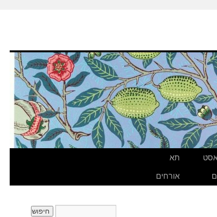
אסט
תא
ם
אורחים