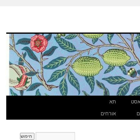
אסט
תא
ם
אורחים