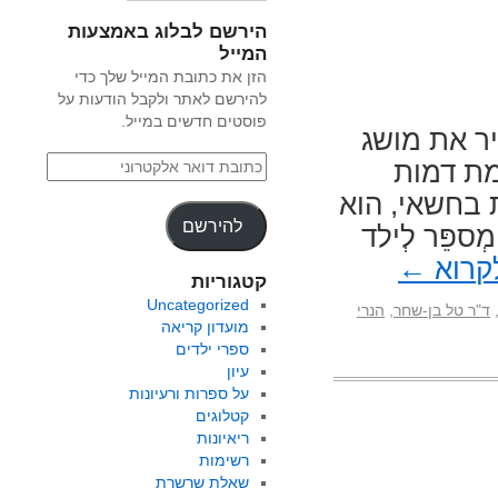
הירשם לבלוג באמצעות
המייל
הזן את כתובת המייל שלך כדי
להירשם לאתר ולקבל הודעות על
פוסטים חדשים במייל.
ר את מושג
מת דמות
 בחשאי, הוא
להירשם
פֵּר לְילד
קרוא
←
קטגוריות
Uncategorized
ד"ר טל בן-שחר
,
הנרי
מועדון קריאה
ספרי ילדים
עיון
על ספרות ורעיונות
קטלוגים
ריאיונות
רשימות
שאלת שרשרת