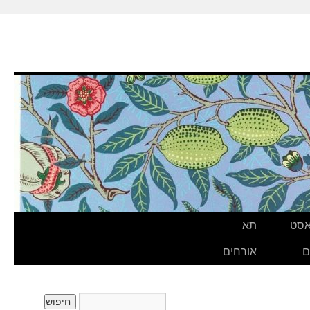
אסט
תא
ם
אורחים