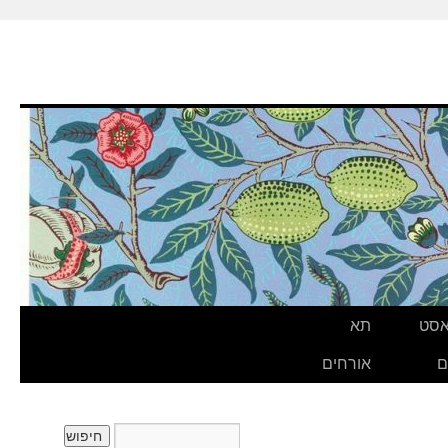
אסט
תא
ם
אורחים