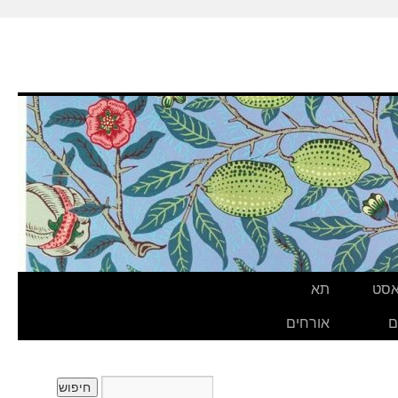
אסט
תא
ם
אורחים