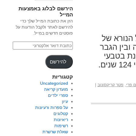
הירשם לבלוג באמצעות
המייל
הזן את כתובת המייל שלך כדי
להירשם לאתר ולקבל הודעות על
פוסטים חדשים במייל.
הנורא של
 ובין הגבר
נת בטבעי
להירשם
ובפשוט. סונטת קרויצר, הוא סיפור שנכתב לפני 124 שנים.
קטגוריות
Uncategorized
 פרי
,
פטר קריקסונוב
|
מועדון קריאה
ספרי ילדים
עיון
על ספרות ורעיונות
קטלוגים
ריאיונות
רשימות
שאלת שרשרת