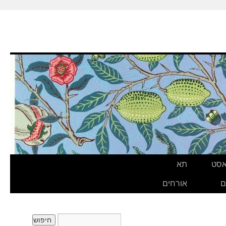
אסט
תא
ם
אורחים