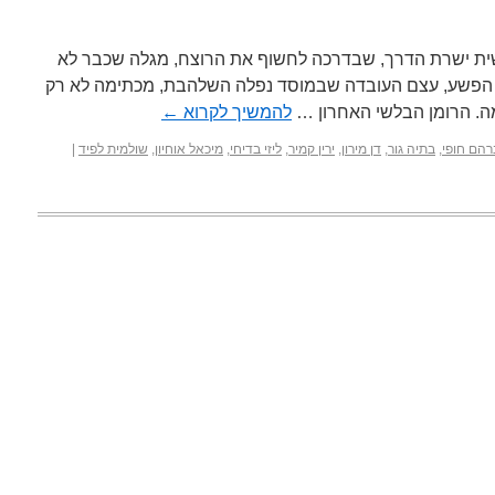
ית ישרת הדרך, שבדרכה לחשוף את הרוצח, מגלה שכבר לא
 הפשע, עצם העובדה שבמוסד נפלה השלהבת, מכתימה לא רק
ה. הרומן הבלשי האחרון …
להמשיך לקרוא
←
הם חופי
,
בתיה גור
,
דן מירון
,
ירין קמיר
,
ליזי בדיחי
,
מיכאל אוחיון
,
שולמית לפיד
|