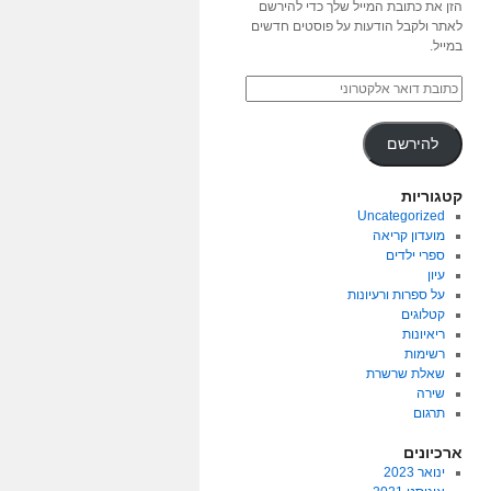
הזן את כתובת המייל שלך כדי להירשם
לאתר ולקבל הודעות על פוסטים חדשים
במייל.
להירשם
קטגוריות
Uncategorized
מועדון קריאה
ספרי ילדים
עיון
על ספרות ורעיונות
קטלוגים
ריאיונות
רשימות
שאלת שרשרת
שירה
תרגום
ארכיונים
ינואר 2023