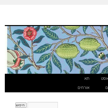
אסט
תא
ם
אורחים