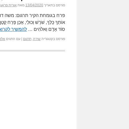
פורסם בתאריך
13/04/2020
מאת
אורית פראג
פרח בגומחת הקיר תרגום: משה דור פֶּרַח בְּג
אוֹתְךָ כֻּלְּךָ, שֹׁרֶשׁ וְכוּלֵי, אָכֵן פֶּרַח קָטָ
סוֹד אָדָם וֵאלֹהִים …
להמשיך לקרו
פורסם בקטגוריה
שירה
,
תרגום
|
עם התגים
אלפר