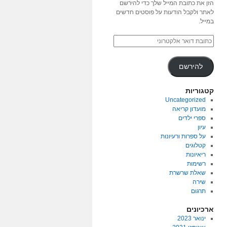
הזן את כתובת המייל שלך כדי להירשם
לאתר ולקבל הודעות על פוסטים חדשים
במייל.
להירשם
קטגוריות
Uncategorized
מועדון קריאה
ספרי ילדים
עיון
על ספרות ורעיונות
קטלוגים
ריאיונות
רשימות
שאלת שרשרת
שירה
תרגום
ארכיונים
ינואר 2023