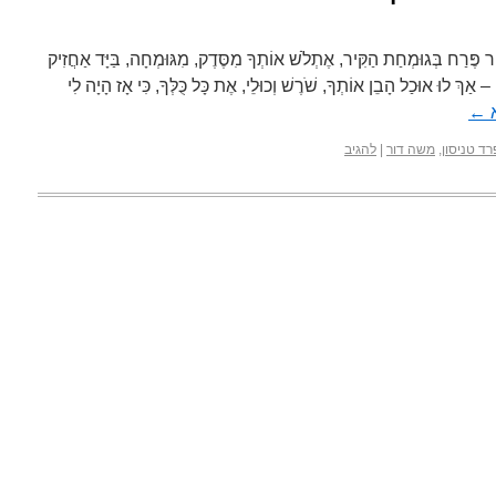
וּמְחַת הַקִּיר, אֶתְלֹשׁ אוֹתְךָ מִסֶּדֶק, מִגּוּמְחָה, בַּיָּד אַחֲזִיק
ן – אַךְ לוּ אוּכַל הָבֵן אוֹתְךָ, שֹׁרֶשׁ וְכוּלֵי, אֶת כָּל כֻּלְּךָ, כִּי אָז הָיָה לִי
א
←
ד טניסון
,
משה דור
|
להגיב