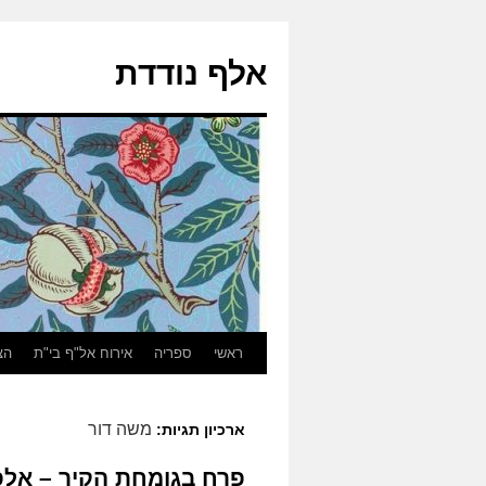
אלף נודדת
ראשי
ספריה
אירוח אל"ף בי"ת
הצ
משה דור
ארכיון תגיות:
פרח בגומחת הקיר – אלפר