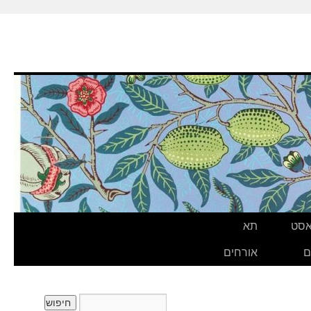
אסט
תא
ם
אורחים