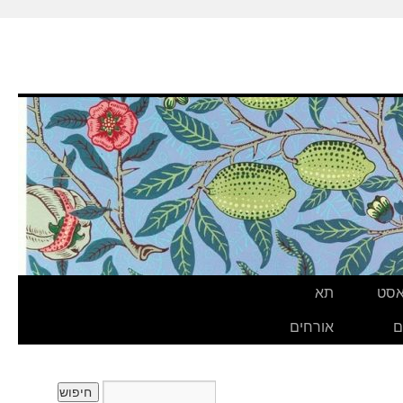
אסט
תא
ם
אורחים