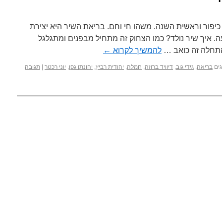
 כיפור וראשית השנה. משהו חי וחם. בריאת השיר היא יצירת
ה. איך שיר נולד? כמו הצחוק זה מתחיל מבפנים ומתגלגל
בהתחלה זה כואב …
להמשיך לקרוא
←
ים
בריאה
,
גידי גוב
,
דיוויד ברוזה
,
חמלה
,
יהודית רביץ
,
יהונתן גפן
,
יוני רכטר
|
תגובה