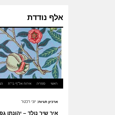
אלף נודדת
ראשי
ספריה
אירוח אל"ף בי"ת
הצ
יוני רכטר
ארכיון תגיות:
איך שיר נולד – יהונתן גפן