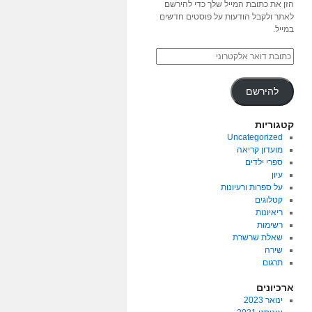
הזן את כתובת המייל שלך כדי להירשם
לאתר ולקבל הודעות על פוסטים חדשים
במייל.
להירשם
קטגוריות
Uncategorized
מועדון קריאה
ספרי ילדים
עיון
על ספרות ורעיונות
קטלוגים
ריאיונות
רשימות
שאלת שרשרת
שירה
תרגום
ארכיונים
ינואר 2023