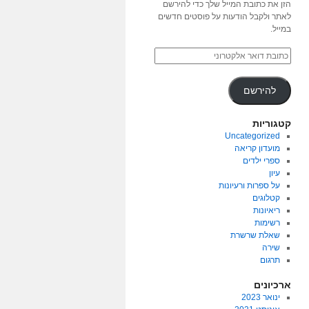
הזן את כתובת המייל שלך כדי להירשם
לאתר ולקבל הודעות על פוסטים חדשים
במייל.
להירשם
קטגוריות
Uncategorized
מועדון קריאה
ספרי ילדים
עיון
על ספרות ורעיונות
קטלוגים
ריאיונות
רשימות
שאלת שרשרת
שירה
תרגום
ארכיונים
ינואר 2023