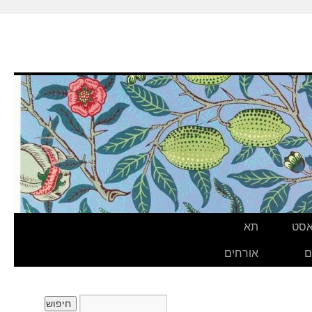
אסט
תא
ם
אורחים