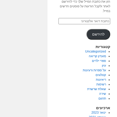
הזן את כתובת המייל שלך כדי להירשם
לאתר ולקבל הודעות על פוסטים חדשים
במייל.
להירשם
קטגוריות
Uncategorized
מועדון קריאה
ספרי ילדים
עיון
על ספרות ורעיונות
קטלוגים
ריאיונות
רשימות
שאלת שרשרת
שירה
תרגום
ארכיונים
ינואר 2023