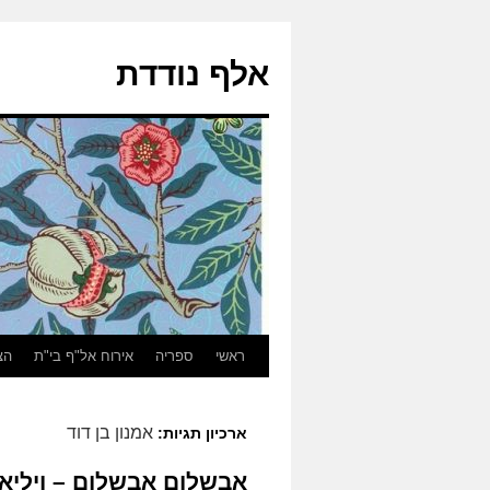
אלף נודדת
ראשי
ספריה
אירוח אל"ף בי"ת
הצ
אמנון בן דוד
ארכיון תגיות:
אבשלום אבשלום – ויליא