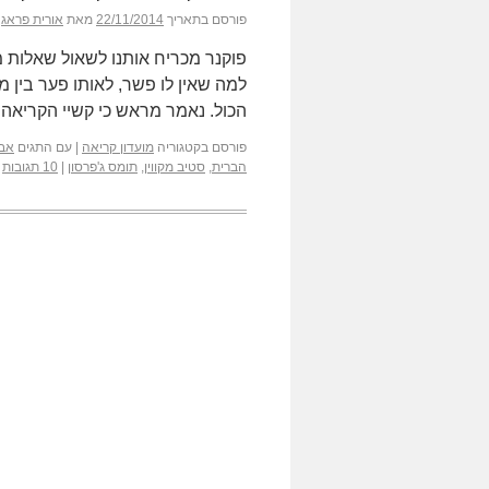
פורסם בתאריך
22/11/2014
מאת
אורית פראג
פוקנר מכריח אותנו לשאול שאלות 
למה שאין לו פשר, לאותו פער בין מה
הכול. נאמר מראש כי קשיי הקריא
פורסם בקטגוריה
מועדון קריאה
|
עם התגים
אבש
הברית
,
סטיב מקווין
,
תומס ג'פרסון
|
10 תגובות