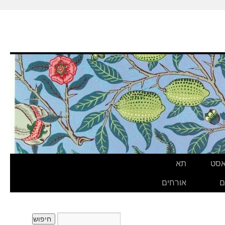
אסט
תא
ם
אורחים