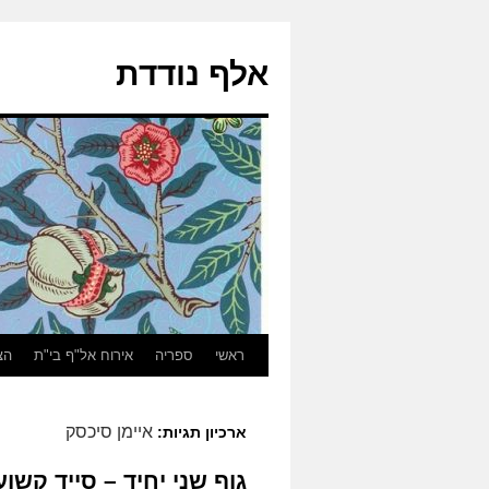
אלף נודדת
ראשי
ספריה
אירוח אל"ף בי"ת
הצ
איימן סיכסק
ארכיון תגיות:
גוף שני יחיד – סייד קשוע