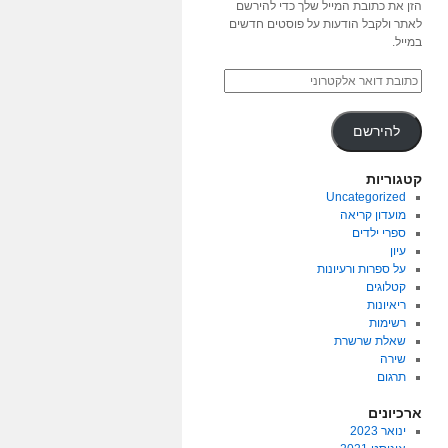
הזן את כתובת המייל שלך כדי להירשם
לאתר ולקבל הודעות על פוסטים חדשים
במייל.
להירשם
קטגוריות
Uncategorized
מועדון קריאה
ספרי ילדים
עיון
על ספרות ורעיונות
קטלוגים
ריאיונות
רשימות
שאלת שרשרת
שירה
תרגום
ארכיונים
ינואר 2023