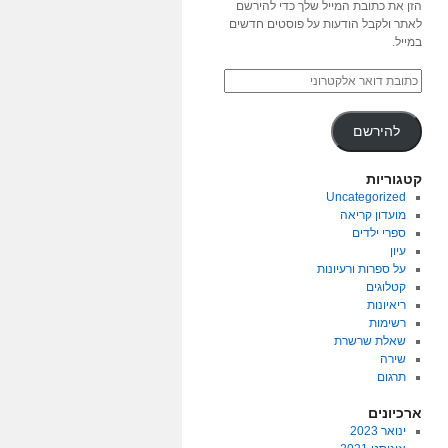
הזן את כתובת המייל שלך כדי להירשם
לאתר ולקבל הודעות על פוסטים חדשים
במייל.
להירשם
קטגוריות
Uncategorized
מועדון קריאה
ספרי ילדים
עיון
על ספרות ורעיונות
קטלוגים
ריאיונות
רשימות
שאלת שרשרת
שירה
תרגום
ארכיונים
ינואר 2023