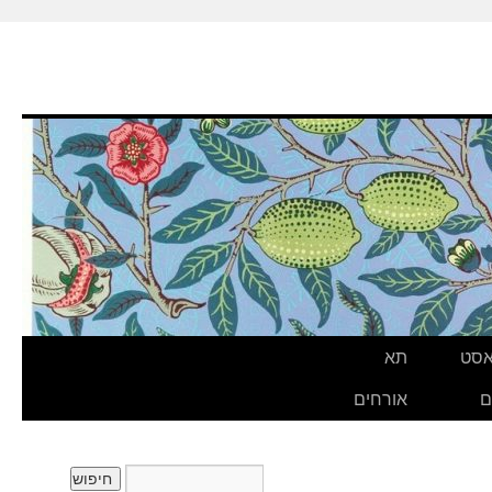
אסט
תא
ם
אורחים